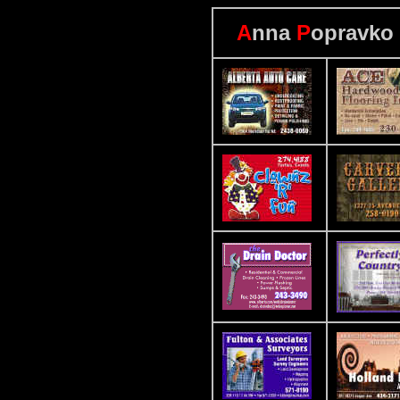
A
nna
P
opravko