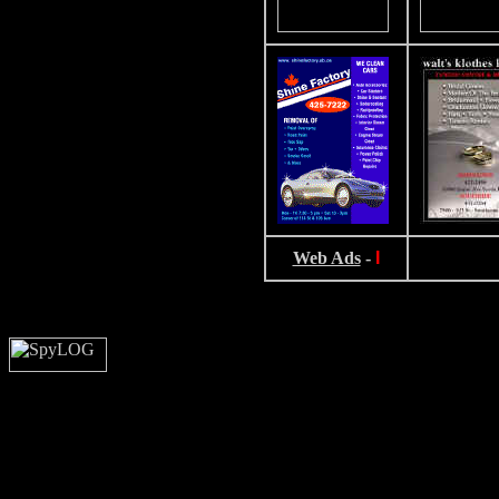
Web Ads
-
I