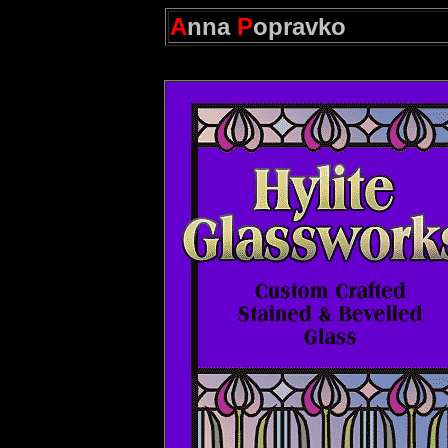
A
nna
P
opravko