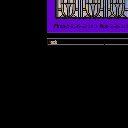
b
ack