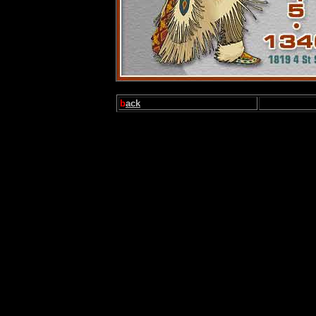
b
ack