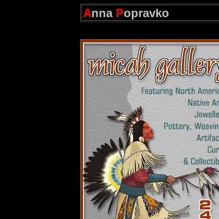
A
nna
P
opravko