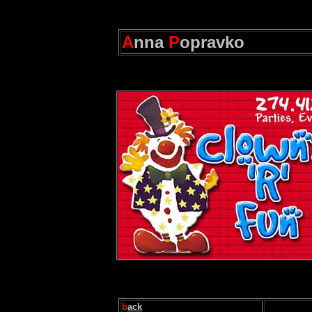
A
nna
P
opravko
b
ack