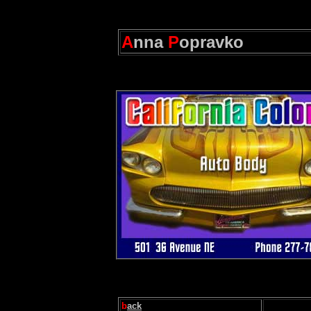
A
nna
P
opravko
b
ack