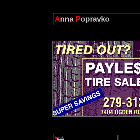
A
nna
P
opravko
b
ack