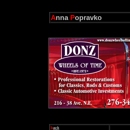
A
nna
P
opravko
b
ack