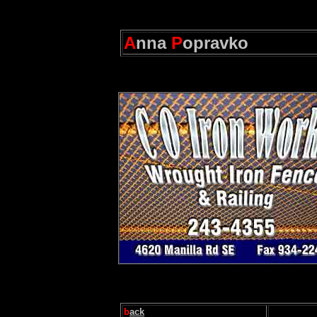
A
nna
P
opravko
b
ack