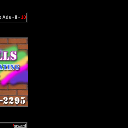
Ads - II -
10
f
orward