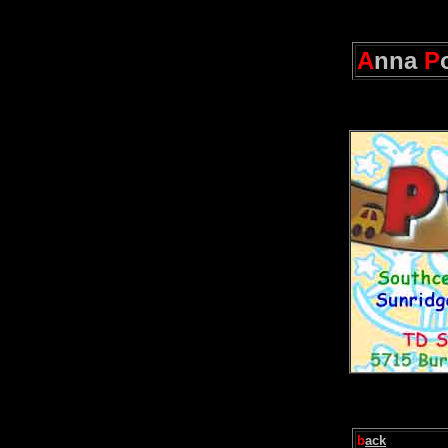
A
nna
P
b
ack