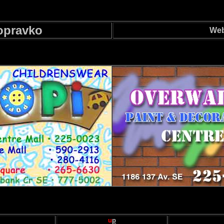
opravko
Web 
u
p