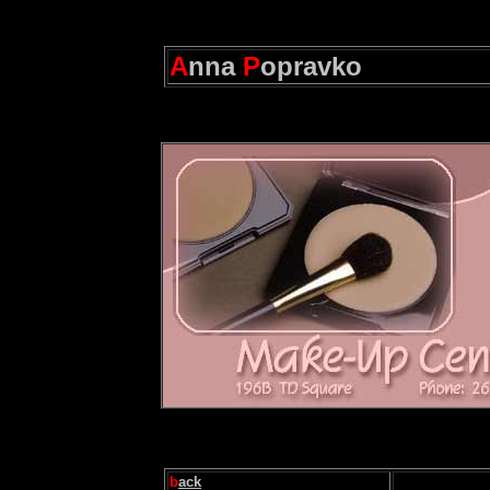
A
nna
P
opravko
b
ack