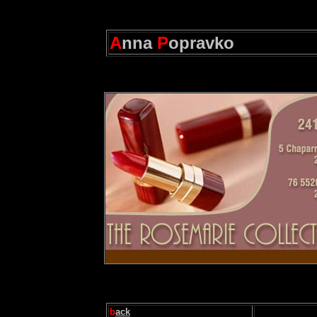
A
nna
P
opravko
b
ack