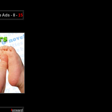
Ads - II -
15
f
orward