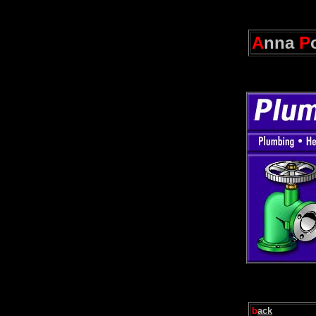
A
nna
P
b
ack