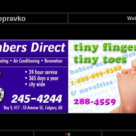
opravko
Web 
u
p