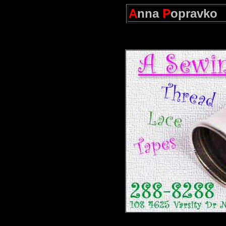
A
nna
P
opravko