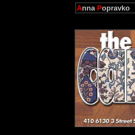
A
nna
P
opravko