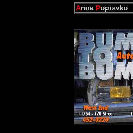
A
nna
P
opravko