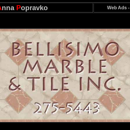
A
nna
P
opravko
Web Ads 