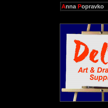
A
nna
P
opravko