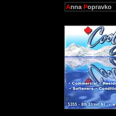
A
nna
P
opravko