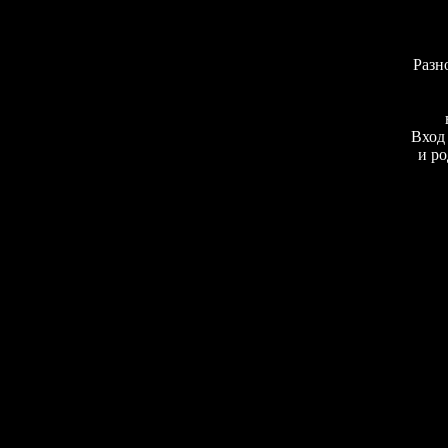
Разн
Вход 
и ро