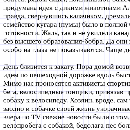
придумана идея с дикими животными Ал
правда, свернувшись калачиком, дремали
семейство кугара (пумы) было в полной
готовности. Жаль, так и не увидели кана
без высшего образования-бобра. Да они 
особо на глаза не показываются. Чаще дн
День близится к закату. Пора домой воз
идем по пешеходной дорожке вдоль быст
Мимо нас проносятся активисты спорти
бега, велосипедные гонщики, привязав 
собаку к велосипеду. Хозяин, вроде, сам
заодно и собачке своей жизнь укорачива
вчера по TV свежие новости были о том,
велопробега с собакой, бедолага-пес бол