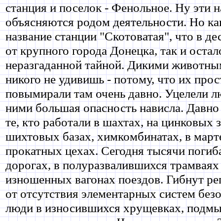
станция и поселок - Фенольное. Ну эти н
объясняются родом деятельности. Но ка
название станции "Cкотоватая", что в д
от крупного города Донецка, так и остал
неразгаданной тайной. Дикими животны
никого не удивишь - потому, что их прос
повымирали там очень давно. Уцелели лю
ними большая опасность нависла. Давно
те, кто работали в шахтах, на цинковых 
шихтовых базах, химкомбинатах, в март
прокатных цехах. Сегодня тысячи погиб
дорогах, в полуразвалившихся трамваях 
изношенных вагонах поездов. Гибнут р
от отсутствия элементарных систем безо
люди в износившихся хрущевках, подм