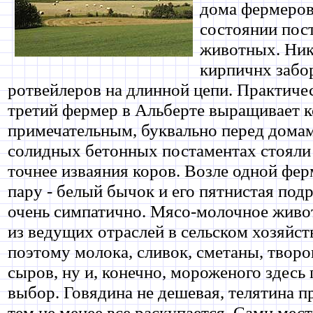
дома фермеров
состоянии пос
животных. Ник
кирпичнх забо
ротвейлеров на длинной цепи. Практич
третий фермер в Альберте выращивает к
примечательным, буквально перед дома
солидных бетонных постаментах стояли 
точнее изваяния коров. Возле одной фе
пару - белый бычок и его пятнистая под
очень симпатично. Мясо-молочное живот
из ведущих отраслей в сельском хозяйст
поэтому молока, сливок, сметаны, творог
сыров, ну и, конечно, мороженого здес
выбор. Говядина не дешевая, телятина п
тем не менее все раскупается. Сами мес