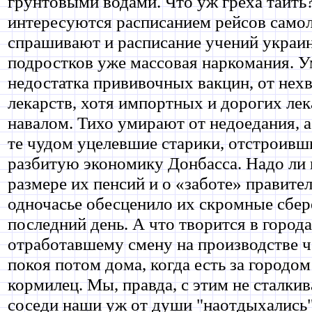
грунтовыми водами. Что уж греха таить
интересуются расписанием рейсов самол
спрашивают и расписание учений украи
подростков уже массовая наркомания. У
недостатка прививочных вакцин, от нех
лекарств, хотя импортных и дорогих лек
навалом. Тихо умирают от недоедания, а
те чудом уцелевшие старики, отстроивш
разбитую экономику Донбасса. Надо ли 
размере их пенсий и о «заботе» правител
одночасье обесценило их скромные сбер
последний день. А что творится в города
отработавшему смену на производстве ч
покоя потом дома, когда есть за городом
кормилец. Мы, правда, с этим не сталкив
соседи наши уж от души "наотдыхались