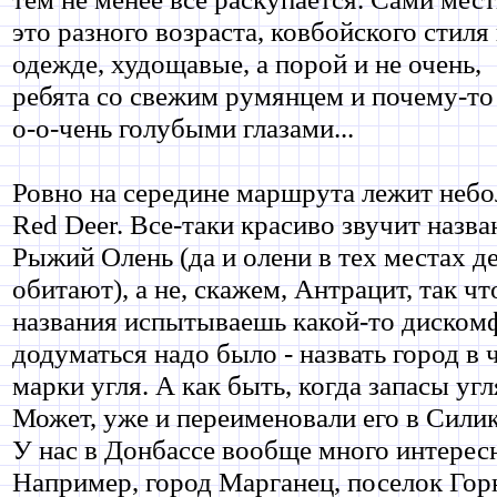
это разного возраста, ковбойского стиля
одежде, худощавые, а порой и не очень,
ребята со свежим румянцем и почему-то
о-о-чень голубыми глазами...
Ровно на середине маршрута лежит неб
Red Deer. Все-таки красиво звучит назва
Рыжий Олень (да и олени в тех местах д
обитают), а не, скажем, Антрацит, так чт
названия испытываешь какой-то дискомф
додуматься надо было - назвать город в
марки угля. А как быть, когда запасы угл
Может, уже и переименовали его в Сили
У нас в Донбассе вообще много интерес
Например, город Марганец, поселок Го