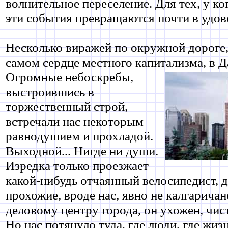
волнительное переселение. Для тех, у ког
эти события превращаются почти в удов
Несколько виражей по окружной дороге,
самом сердце местного капитализма, в
Д
Огромные небоскребы,
выстроившись в
торжественный строй,
встречали нас некоторым
равнодушием и прохладой.
Выходной... Нигде ни души.
Изредка только проезжает
какой-нибудь отчаянный велосипедист, д
прохожие, вроде нас, явно не калгаричан
деловому центру города, он ухожен, чис
Но нас потянуло туда, где люди, где жиз