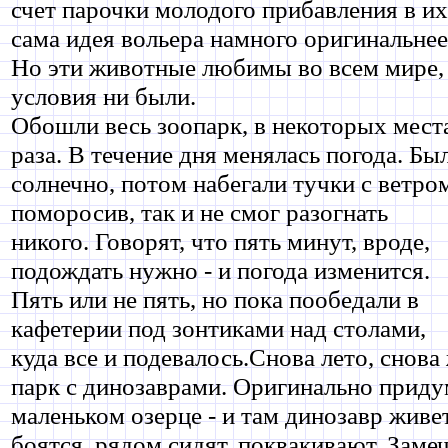
счет парочки молодого прибавления в их
сама идея вольера намного оригинальнее
Но эти животные любимы во всем мире,
условия ни были.
Обошли весь зоопарк, в некоторых мест
раза. В течение дня менялась погода. Бы
солнечно, потом набегали тучки с ветро
поморосив, так и не смог разогнать
никого. Говорят, что пять минут, вроде,
подождать нужно - и погода изменится.
Пять или не пять, но пока пообедали в
кафетерии под зонтиками над столами,
куда все и подевалось.Снова лето, снов
парк с динозаврами. Оригинально приду
маленьком озерце - и там динозавр живе
боятся, рядом сидят, поквакивают. Заме