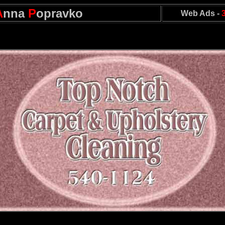
A
nna
P
opravko
Web Ads -