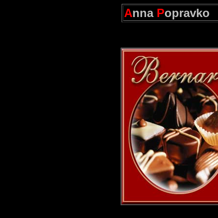
A
nna
P
opravko