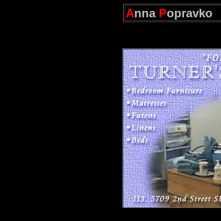
A
nna
P
opravko