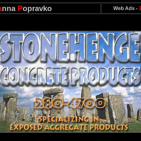
A
nna
P
opravko
Web Ads -