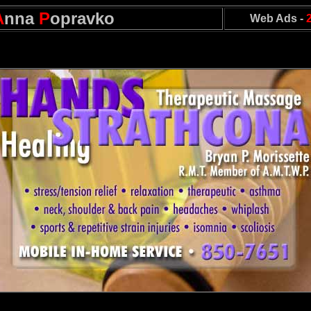
A
nna
P
opravko
Web Ads -