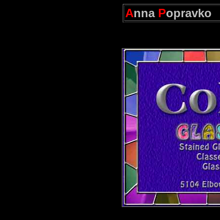
A
nna
P
opravko