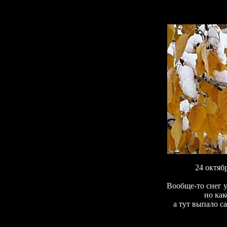
24 октяб
Вообще-то снег у
но как
а тут выпало са