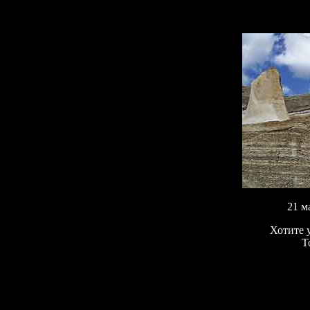
21 м
Хотите у
Т