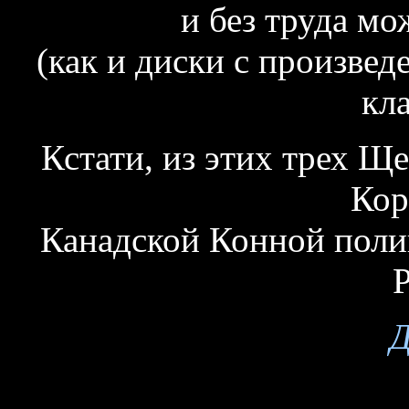
и без труда м
(как и диски с произве
кла
К
стати, из этих трех Щ
Кор
Канадской Конной поли
P
Д