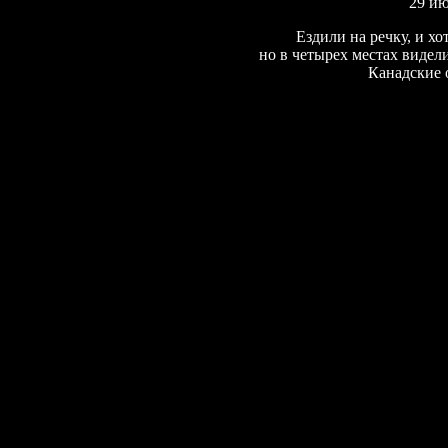
29 ию
Е
здили на речку, и хо
но в четырех местах видели
Канадские 