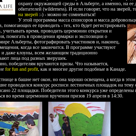
охрану окружающей среды в Альберте, а именно, на ее
обитателей (wilderness). И если говорят, что на зверей, 
на зверей
:-) - можно не сомневаться!
У этой программы масса спонсоров и масса добровольц
в, помогающих ее
проводить - тех, кто будет регистрировать
, учитывать время, проводить церемонии открытия и
я, помогать в проведении ярмарки и экспозиции о
ире Альберты, фотографировать участников и, наконец,
мещения, когда все закончится. В программе участвуют
 и даже клоуны, всем желающим традиционно
вают лица под разных зверушек.
чно, победителям вручаются призы. Что называется,
тие
for fun and profit
, как и многие другие подобные в Канаде.
стнице в башне нет окон, но она хорошо освещена, а когда в этом
шне проводился конкурс росписи лестничных площадок на тему 
сано 22 площадки. Победители этого конкурса уже определены 
ся во время церемонии вручения призов 19 апреля в 14:30.