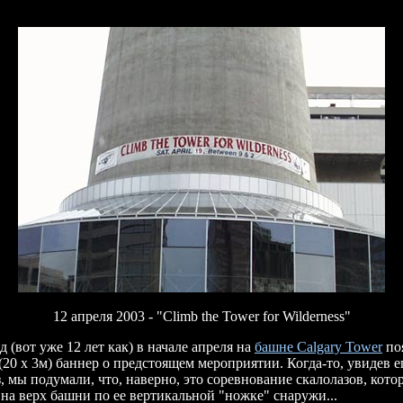
12 апреля 2003 - "Climb the Tower for Wilderness"
 (вот уже 12 лет как) в начале апреля на
башне Calgary Tower
по
20 х 3м) баннер о предстоящем мероприятии. Когда-то, увидев е
, мы подумали, что, наверно, это соревнование скалолазов, кото
 на верх башни по ее вертикальной "ножке" снаружи...