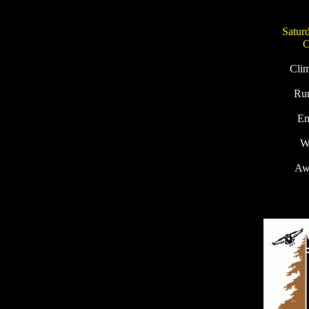
Saturd
C
Clim
Run
En
W
Aw