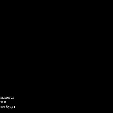
является
го в
рые будут