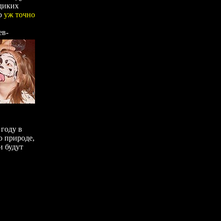
 диких
то
уж точно
ев-
 году в
о природе,
и будут