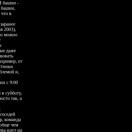
И башни -
 башни,
 что в
 заранее
я 2003),
ую можно
т
ы
рые даже
твовать
апример, от
стники
блемой и,
ии с 9:00
 в субботу,
осто так, а
к
соседей
р, команда
ообще чем
тва идут на