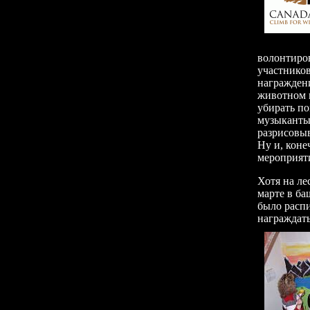
волонтиро
участников
награждени
животном м
убирать по
музыканты
разрисовы
Ну и, коне
мероприя
Хотя на ле
марте в ба
было распи
награждать