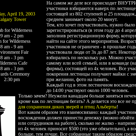
На самом же деле все происходит ВНУТР
участники взбираются наверх по лестнице
ay, April 19, 2003
состоящей из 802 ступеней и 25 площадок,
algary Tower
среднем занимает около 20 минут.
Тем, кто хочет поучаствовать, нужно было
b for Wilderness
зарегистрироваться (в этом году до 4 апрел
9 am - 2 pm
заполнив регистрационную форму, котор
 for Wilderness
найти на сайте этого мероприятия. Возрас
8 am - 9 am
участников не ограничен - в прошлые год
vironment Fair
участвовали люди от 3х до 87 лет. Некото
8 am - 3 pm
взбирались по нескольку раз. Можно учас
ilderness Cafe
самому или всей семьей, или в команде (н
8 am - 3 pm
фирмы), состоящей из 4х человек. Все уча
ards Ceremony
покорения лестницы получают майки с эм
2:30 pm
при желании, фото на память.
Каждый год в этом лестничном восхожден
до 14:00 участвуют около 1000 человек.
Только зачем? Неужели канадцам больше заняться нечем
кроме как по лестницам бегать? А делается это все не пр
для сохранения диких зверей и птиц Альберты
!
Вот каким образом это взаимосвязано: каждый участни
восхождения должен принести денежку (можно обойти 
или сотрудников на работе), сколько не жалко - наприме
из 4х человек приносит $500 (это уже обязательно), а в
больше, тем лучше. Все собранные таким образом средс