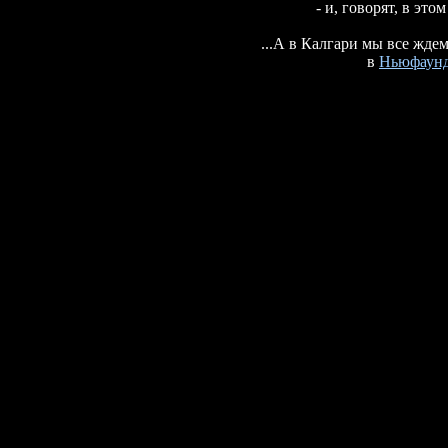
- и, говорят, в эт
...А в Калгари мы все ждем
в
Ньюфаунд