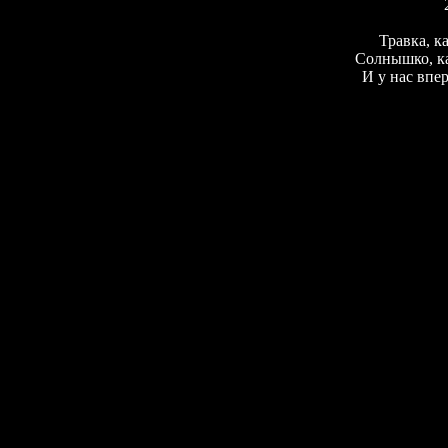
Травка, к
Солнышко, ка
И у нас впер