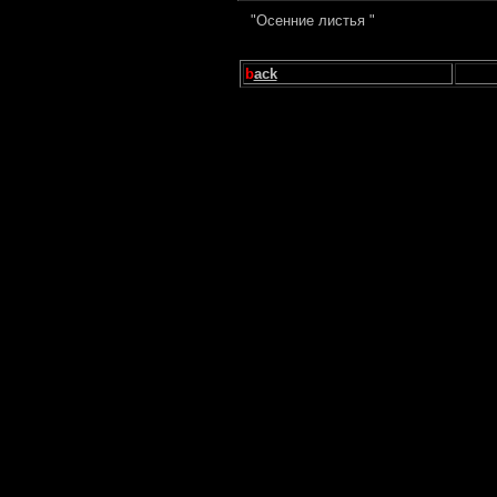
"Осенние листья "
b
ack