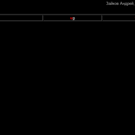
Зайков Андрей,
u
p