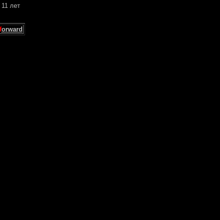
 11 лет
f
orward